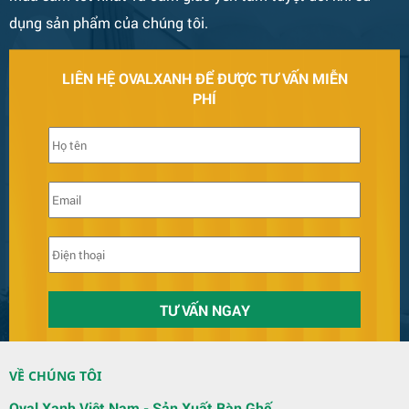
dụng sản phẩm của chúng tôi.
LIÊN HỆ OVALXANH ĐỂ ĐƯỢC TƯ VẤN MIỄN
PHÍ
Bàn Ghế 131
VỀ CHÚNG TÔI
Quầy Bar 123
Oval Xanh Việt Nam - Sản Xuất Bàn Ghế