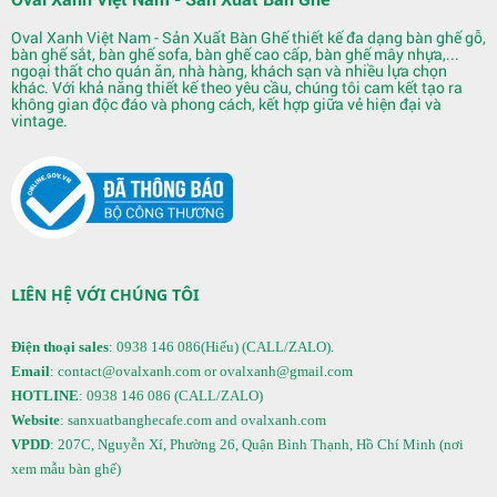
Oval Xanh Việt Nam - Sản Xuất Bàn Ghế thiết kế đa dạng bàn ghế gỗ,
bàn ghế sắt, bàn ghế sofa, bàn ghế cao cấp, bàn ghế mây nhựa,...
ngoại thất cho quán ăn, nhà hàng, khách sạn và nhiều lựa chọn
khác. Với khả năng thiết kế theo yêu cầu, chúng tôi cam kết tạo ra
không gian độc đáo và phong cách, kết hợp giữa vẻ hiện đại và
vintage.
Quầy Bar 122
LIÊN HỆ VỚI CHÚNG TÔI
Điện thoại sales
: 0938 146 086(Hiếu) (CALL/ZALO).
Email
: contact@ovalxanh.com or ovalxanh@gmail.com
HOTLINE
: 0938 146 086 (CALL/ZALO)
Website
: sanxuatbanghecafe.com and ovalxanh.com
VPDD
: 207C, Nguyễn Xí, Phường 26, Quận Bình Thạnh, Hồ Chí Minh (nơi
xem mẫu bàn ghế)