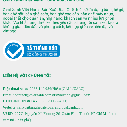
Oval Xanh Việt Nam - Sản Xuất Bàn Ghế thiết kế đa dạng bàn ghế gỗ,
bàn ghế sắt, bàn ghế sofa, bàn ghế cao cấp, bàn ghế mây nhựa,...
ngoại thất cho quán ăn, nhà hàng, khách sạn và nhiều lựa chọn
khác. Với khả năng thiết kế theo yêu cầu, chúng tôi cam kết tạo ra
không gian độc đáo và phong cách, kết hợp giữa vẻ hiện đại và
vintage.
Quầy Bar 122
LIÊN HỆ VỚI CHÚNG TÔI
Điện thoại sales
: 0938 146 086(Hiếu) (CALL/ZALO).
Email
: contact@ovalxanh.com or ovalxanh@gmail.com
HOTLINE
: 0938 146 086 (CALL/ZALO)
Website
: sanxuatbanghecafe.com and ovalxanh.com
VPDD
: 207C, Nguyễn Xí, Phường 26, Quận Bình Thạnh, Hồ Chí Minh (nơi
xem mẫu bàn ghế)