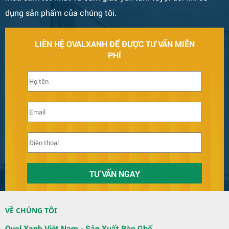
dụng sản phẩm của chúng tôi.
LIÊN HỆ OVALXANH ĐỂ ĐƯỢC TƯ VẤN MIỄN
PHÍ
Bàn Ghế 131
Quầy Bar 123
VỀ CHÚNG TÔI
Oval Xanh Việt Nam - Sản Xuất Bàn Ghế