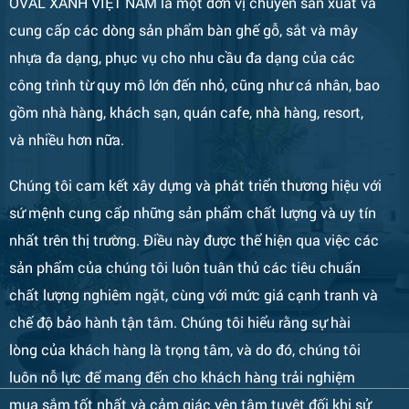
OVAL XANH VIỆT NAM là một đơn vị chuyên sản xuất và
cung cấp các dòng sản phẩm bàn ghế gỗ, sắt và mây
Bàn Ghế 133
nhựa đa dạng, phục vụ cho nhu cầu đa dạng của các
công trình từ quy mô lớn đến nhỏ, cũng như cá nhân, bao
gồm nhà hàng, khách sạn, quán cafe, nhà hàng, resort,
và nhiều hơn nữa.
Chúng tôi cam kết xây dựng và phát triển thương hiệu với
sứ mệnh cung cấp những sản phẩm chất lượng và uy tín
nhất trên thị trường. Điều này được thể hiện qua việc các
sản phẩm của chúng tôi luôn tuân thủ các tiêu chuẩn
Bàn Ghế 132
chất lượng nghiêm ngặt, cùng với mức giá cạnh tranh và
chế độ bảo hành tận tâm. Chúng tôi hiểu rằng sự hài
lòng của khách hàng là trọng tâm, và do đó, chúng tôi
luôn nỗ lực để mang đến cho khách hàng trải nghiệm
mua sắm tốt nhất và cảm giác yên tâm tuyệt đối khi sử