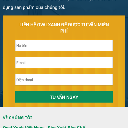
dụng sản phẩm của chúng tôi.
LIÊN HỆ OVALXANH ĐỂ ĐƯỢC TƯ VẤN MIỄN
PHÍ
Bàn Ghế 131
VỀ CHÚNG TÔI
Quầy Bar 123
Oval Xanh Việt Nam - Sản Xuất Bàn Ghế