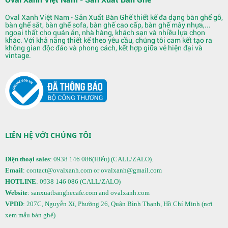
Oval Xanh Việt Nam - Sản Xuất Bàn Ghế thiết kế đa dạng bàn ghế gỗ,
bàn ghế sắt, bàn ghế sofa, bàn ghế cao cấp, bàn ghế mây nhựa,...
ngoại thất cho quán ăn, nhà hàng, khách sạn và nhiều lựa chọn
khác. Với khả năng thiết kế theo yêu cầu, chúng tôi cam kết tạo ra
không gian độc đáo và phong cách, kết hợp giữa vẻ hiện đại và
vintage.
Quầy Bar 122
LIÊN HỆ VỚI CHÚNG TÔI
Điện thoại sales
: 0938 146 086(Hiếu) (CALL/ZALO).
Email
: contact@ovalxanh.com or ovalxanh@gmail.com
HOTLINE
: 0938 146 086 (CALL/ZALO)
Website
: sanxuatbanghecafe.com and ovalxanh.com
VPDD
: 207C, Nguyễn Xí, Phường 26, Quận Bình Thạnh, Hồ Chí Minh (nơi
xem mẫu bàn ghế)