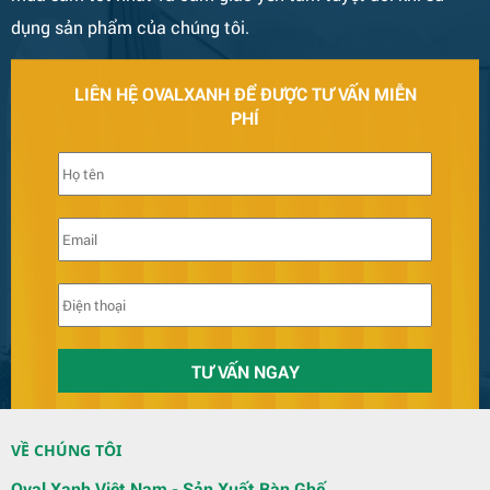
dụng sản phẩm của chúng tôi.
LIÊN HỆ OVALXANH ĐỂ ĐƯỢC TƯ VẤN MIỄN
PHÍ
Bàn Ghế 131
VỀ CHÚNG TÔI
Quầy Bar 123
Oval Xanh Việt Nam - Sản Xuất Bàn Ghế