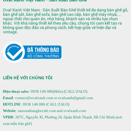
Oval Xanh Việt Nam - Sản Xuất Bàn Ghế thiết kế đa dạng bàn ghế gỗ,
bàn ghế sắt, bàn ghế sofa, bàn ghế cao cấp, bàn ghế mây nhựa,...
ngoại thất cho quán ăn, nhà hàng, khách sạn và nhiều lựa chọn
khác. Với khả năng thiết kế theo yêu cầu, chúng tôi cam kết tạo ra
không gian độc đáo và phong cách, kết hợp giữa vẻ hiện đại và
vintage.
Quầy Bar 122
LIÊN HỆ VỚI CHÚNG TÔI
Điện thoại sales
: 0938 146 086(Hiếu) (CALL/ZALO).
Email
: contact@ovalxanh.com or ovalxanh@gmail.com
HOTLINE
: 0938 146 086 (CALL/ZALO)
Website
: sanxuatbanghecafe.com and ovalxanh.com
VPDD
: 207C, Nguyễn Xí, Phường 26, Quận Bình Thạnh, Hồ Chí Minh (nơi
xem mẫu bàn ghế)