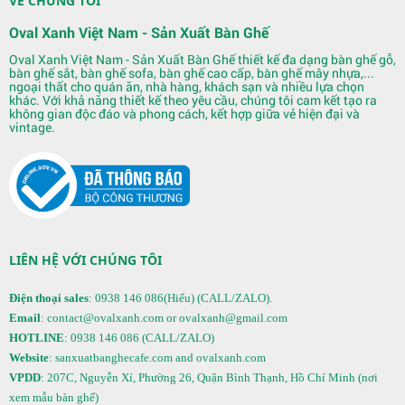
VỀ CHÚNG TÔI
Oval Xanh Việt Nam - Sản Xuất Bàn Ghế
Oval Xanh Việt Nam - Sản Xuất Bàn Ghế thiết kế đa dạng bàn ghế gỗ,
bàn ghế sắt, bàn ghế sofa, bàn ghế cao cấp, bàn ghế mây nhựa,...
Quầy Bar 123
ngoại thất cho quán ăn, nhà hàng, khách sạn và nhiều lựa chọn
khác. Với khả năng thiết kế theo yêu cầu, chúng tôi cam kết tạo ra
không gian độc đáo và phong cách, kết hợp giữa vẻ hiện đại và
vintage.
LIÊN HỆ VỚI CHÚNG TÔI
Điện thoại sales
: 0938 146 086(Hiếu) (CALL/ZALO).
Quầy Bar 122
Email
: contact@ovalxanh.com or ovalxanh@gmail.com
HOTLINE
: 0938 146 086 (CALL/ZALO)
Website
: sanxuatbanghecafe.com and ovalxanh.com
VPDD
: 207C, Nguyễn Xí, Phường 26, Quận Bình Thạnh, Hồ Chí Minh (nơi
xem mẫu bàn ghế)