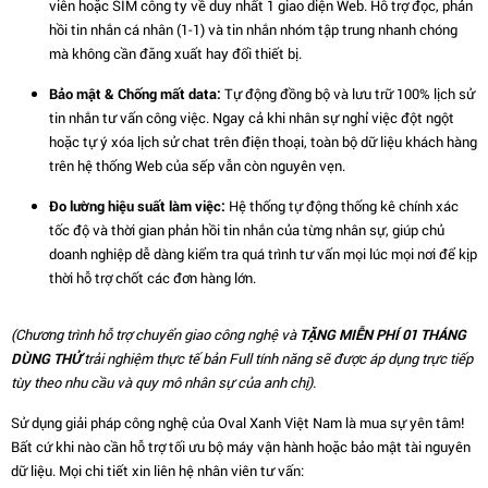
viên hoặc SIM công ty về duy nhất 1 giao diện Web. Hỗ trợ đọc, phản
hồi tin nhắn cá nhân (1-1) và tin nhắn nhóm tập trung nhanh chóng
mà không cần đăng xuất hay đổi thiết bị.
Bảo mật & Chống mất data:
Tự động đồng bộ và lưu trữ 100% lịch sử
tin nhắn tư vấn công việc. Ngay cả khi nhân sự nghỉ việc đột ngột
hoặc tự ý xóa lịch sử chat trên điện thoại, toàn bộ dữ liệu khách hàng
trên hệ thống Web của sếp vẫn còn nguyên vẹn.
Đo lường hiệu suất làm việc:
Hệ thống tự động thống kê chính xác
tốc độ và thời gian phản hồi tin nhắn của từng nhân sự, giúp chủ
doanh nghiệp dễ dàng kiểm tra quá trình tư vấn mọi lúc mọi nơi để kịp
thời hỗ trợ chốt các đơn hàng lớn.
(Chương trình hỗ trợ chuyển giao công nghệ và
TẶNG MIỄN PHÍ 01 THÁNG
DÙNG THỬ
trải nghiệm thực tế bản Full tính năng sẽ được áp dụng trực tiếp
tùy theo nhu cầu và quy mô nhân sự của anh chị).
Sử dụng giải pháp công nghệ của Oval Xanh Việt Nam là mua sự yên tâm!
Bất cứ khi nào cần hỗ trợ tối ưu bộ máy vận hành hoặc bảo mật tài nguyên
dữ liệu. Mọi chi tiết xin liên hệ nhân viên tư vấn: