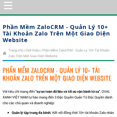
Phần Mềm ZaloCRM - Quản Lý 10+
Tài Khoản Zalo Trên Một Giao Diện
Website
Trang chủ
|
Giới thiệu
|
Phần Mềm ZaloCRM - Quản Lý 10+ Tài Khoản
Zalo Trên Một Giao Diện Website
PHẦN MỀM ZALOCRM - QUẢN LÝ 10+ TÀI
KHOẢN ZALO TRÊN MỘT GIAO DIỆN WEBSITE
Với tiêu chí mang đến
"sự an toàn dữ liệu và tối ưu vận hành từ xa"
, OVAL
XANH VIỆT NAM tự hào mang đến 3 Đặc Quyền Quản Trị Độc Quyền dành
cho các chủ quán và doanh nghiệp:
Quản lý tập trung đa kênh:
Kết nối đồng thời 10+ tài khoản Zalo nhân