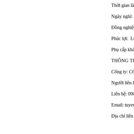
Thời gian là
Bàn Ghế 132
Ngày nghỉ:
Đồng nghiệp
Phúc lợi: L
Phụ cấp kh
THÔNG TI
Cô
ng ty:
C
Người liên 
Bàn Ghế 131
Liên hệ: 09
Email: tuy
Địa chỉ li