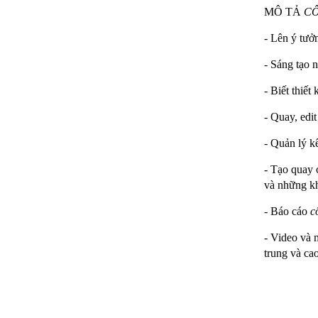
MÔ TẢ
C
- Lên ý tưở
- Sáng tạo 
- Biết thiế
- Quay, edi
Bàn Ghế 136
- Quản lý kê
- Tạo quay 
và những kh
- Báo cáo
c
- Video và 
trung và cao
Bàn Ghế 135