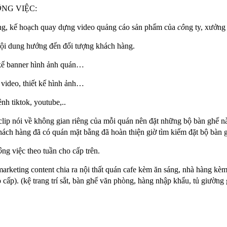
Ô
NG VIỆC:
ng, kế hoạch quay dựng video quảng cáo sản phẩm của
cô
ng ty, xưởng
nội dung hướng đến đối tượng khách hàng.
t kế banner hình ảnh quán…
t video, thiết kế hình ảnh…
nh tiktok, youtube,..
clip nói về không gian riêng của mỗi quán nên đặt những bộ bàn ghế n
ách hàng đã có quán mặt bằng đã hoàn thiện giờ tìm kiếm đặt bộ bàn 
ô
ng việc theo tuần cho cấp trên.
marketing content chia ra nội thất quán cafe kèm ăn sáng, nhà hàng kè
 cấp). (kệ trang trí sắt, bàn ghế văn phòng, hàng nhập khẩu, tủ giường 