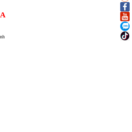
IA
inh