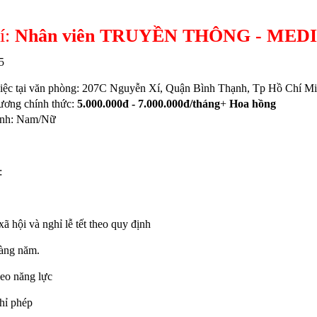
rí:
Nhân viên TRUYỀN THÔNG -
MED
5
iệc tại văn phòng: 207C Nguyễn Xí, Quận Bình Thạnh, Tp Hồ Chí M
ương
chính thức
:
5
.000.000đ - 7.000.000đ/tháng
+
Hoa hồng
tính: Nam/Nữ
:
ã hội và nghỉ lễ tết theo quy định
hàng năm.
eo năng lực
hỉ phép