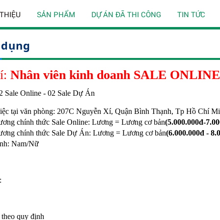
 THIỆU
SẢN PHẨM
DỰ ÁN ĐÃ THI CÔNG
TIN TỨC
 dụng
rí:
Nhân viên kinh doanh SALE ONLIN
2 Sale Online - 02 Sale Dự Án
iệc tại văn phòng: 207C Nguyễn Xí, Quận Bình Thạnh, Tp Hồ Chí M
ương
chính thức Sale Online
:
Lương = Lương cơ bản
(5.000.000đ-7.0
ương
chính thức Sale Dự Án
:
Lương = Lương cơ bản
(6.000.000đ - 8
tính: Nam/Nữ
:
t theo quy định