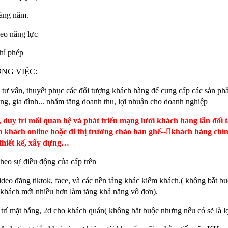
hàng năm.
eo năng lực
hỉ phép
Ô
NG VIỆC:
u, tư vấn, thuyết phục các đối tượng khách hàng để cung cấp các sản p
àng, gia đình... nhằm tăng doanh thu, lợi nhuận cho doanh nghiệp
 duy trì mối quan hệ và phát triển mạng lưới khách hàng lẫn đối tá
 khách online hoặc đi thị trường chào bàn ghế--

khách hàng chín
thiết kế, xây dựng…
theo sự điều động của cấp trên
video đăng tiktok, face, và các nền tảng khác kiếm khách.( không bắt bu
n khách mới nhiều hơn làm tăng khả năng vô đơn).
ố trí mặt bằng, 2d cho khách quán( không bắt buộc nhưng nếu có sẽ là lợ