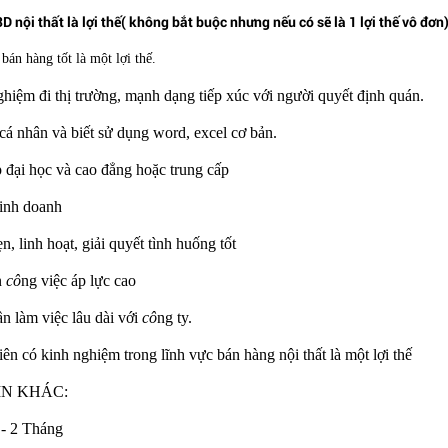
3D nội thất là lợi thế( không bắt buộc nhưng nếu có sẽ là 1 lợi thế vô đơn)
bán hàng tốt là một lợi thế.
ghiệm đi thị trường, mạnh dạng tiếp xúc với người quyết định quán.
 cá nhân và biết sử dụng word, excel cơ bản.
p đại học và cao đẳng hoặc trung cấp
inh doanh
, linh hoạt, giải quyết tình huống tốt
n
cô
ng việc áp lực cao
ần làm việc lâu dài với
cô
ng ty.
iên có kinh nghiệm trong lĩnh vực bán hàng nội thất là một lợi thế
IN KHÁC:
 - 2 Tháng