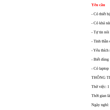
Yêu cầu
- Có thiết 
- Có khả nă
- Tự tin nó
- Tinh thần 
- Yêu thích
- Biết dùng 
Bàn Ghế 134
- Có laptop 
THÔNG T
Thử việc: 1
Thời gian l
Ngày nghỉ: