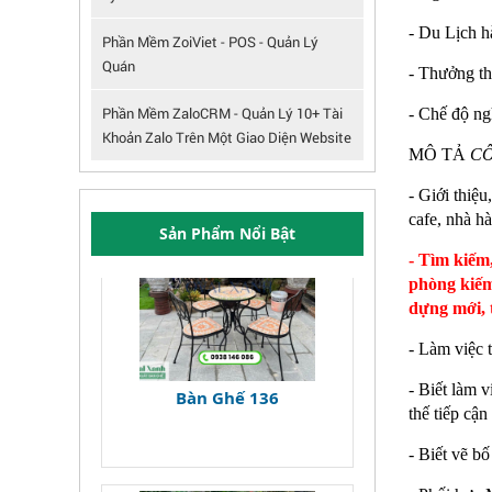
- Du Lịch 
Phần Mềm ZoiViet - POS - Quản Lý
Quán
- Thưởng th
Phần Mềm ZaloCRM - Quản Lý 10+ Tài
- Chế độ ng
Khoản Zalo Trên Một Giao Diện Website
MÔ TẢ
C
- Giới thiệ
cafe, nhà h
Sản Phẩm Nổi Bật
- Tìm kiếm,
phòng kiếm
dựng mới, 
- Làm việc 
Bàn Ghế 136
- Biết làm 
thế tiếp cậ
- Biết vẽ b