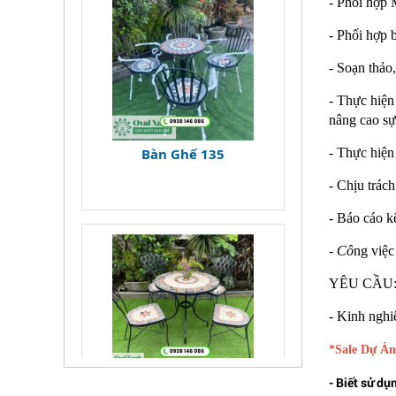
-
Phối hợp M
-
Phối hợp 
-
Soạn thảo,
-
Thực hiện
nâng cao sự
Bàn Ghế 135
-
Thực hiện
-
Chịu trách
-
Báo cáo k
-
Cô
ng việc
YÊU CẦU
- Kinh nghi
*Sale Dự Án
Bàn Ghế 134
- Biết sử d