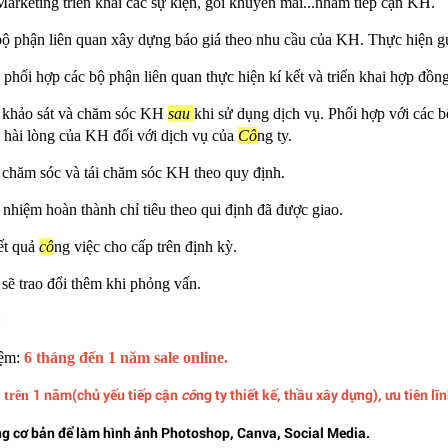
arketing triển khai các sự kiện
, gói khuyến mãi
...nhằm tiếp cận KH
.
bộ phận liên quan xây dựng báo giá theo nhu cầu của KH. Thực hiện g
 phối hợp các bộ phận liên quan thực hiện kí kết và triển khai hợp đồ
 khảo sát và chăm sóc KH
sau
khi sử dụng dịch vụ. Phối hợp với các b
 hài lòng của KH đối với dịch vụ của
Cô
ng ty.
 chăm sóc và tái chăm sóc KH theo quy định.
 nhiệm hoàn thành chỉ tiêu theo qui định đã được giao.
ết quả
cô
ng việc cho cấp trên định kỳ.
 sẽ trao đổi thêm khi phỏng vấn.
:
ệm:
6 tháng đến 1 năm sale online.
1 năm(chủ yếu tiếp cận
cô
ng ty thiết kế, thầu xây dựng), ưu tiên lĩ
 trên
ụng cơ bản để làm hình ảnh Photoshop, Canva, Social Media.