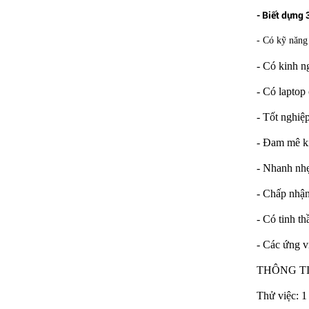
- Biết dựng 
- Có kỹ năng 
- Có kinh n
- Có laptop
- Tốt nghiệ
- Đam mê k
Bàn Ghế 133
- Nhanh nhẹn
- Chấp nhậ
- Có tinh th
- Các ứng v
THÔNG T
Thử việc: 1