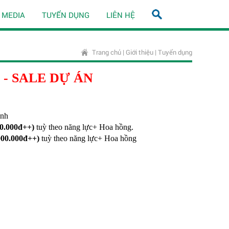
MEDIA
TUYỂN DỤNG
LIÊN HỆ
Trang chủ
|
Giới thiệu
|
Tuyển dụng
E - SALE DỰ ÁN
inh
00.000đ++)
tuỳ
theo năng lực
+ Hoa hồn
g.
.000.000đ++)
tuỳ
theo năng lực
+ Hoa hồn
g