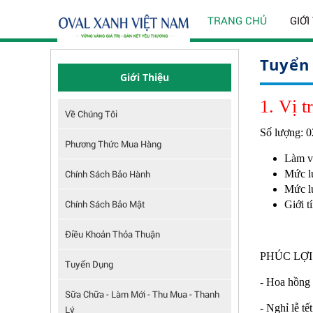
TRANG CHỦ
GIỚI
Tuyển
Giới Thiệu
1. Vị t
Về Chúng Tôi
Số lượng: 0
Phương Thức Mua Hàng
Làm v
Chính Sách Bảo Hành
Mức l
Mức l
Chính Sách Bảo Mật
Giới 
Điều Khoản Thỏa Thuận
PHÚC LỢI
Tuyển Dụng
- Hoa hồng
Sữa Chữa - Làm Mới - Thu Mua - Thanh
- Nghỉ lễ tế
Lý