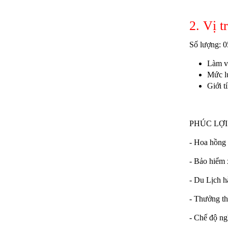
2. Vị t
Số lượng: 0
Quầy Bar 123
Làm v
Mức l
Giới 
PHÚC LỢI
- Hoa hồng
- Bảo hiểm x
- Du Lịch 
Quầy Bar 122
- Thưởng th
- Chế độ ng