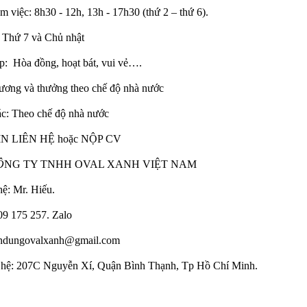
m việc: 8h30 - 12h, 13h - 17h30 (thứ 2 – thứ 6).
 Thứ 7 và Chủ nhật
: Hòa đồng, hoạt bát, vui vẻ….
ương và thưởng theo chế độ nhà nước
ác: Theo chế độ nhà nước
N LIÊN HỆ hoặc NỘP CV
Ô
NG TY TNHH OVAL XANH VIỆT NAM
hệ: Mr. Hiếu.
09 175 257. Zalo
endungovalxanh@gmail.com
ên hệ: 207C Nguyễn Xí, Quận Bình Thạnh, Tp Hồ Chí Minh.