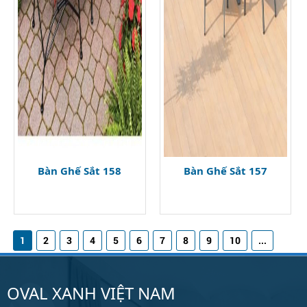
Bàn Ghế Sắt 158
Bàn Ghế Sắt 157
1
2
3
4
5
6
7
8
9
10
...
OVAL XANH VIỆT NAM