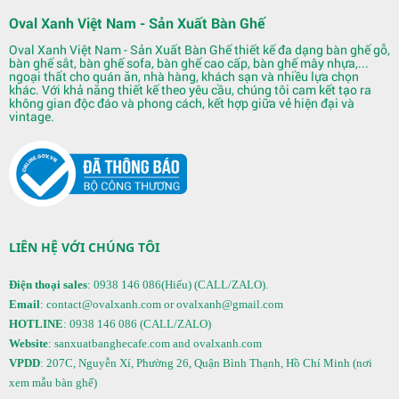
Oval Xanh Việt Nam - Sản Xuất Bàn Ghế
Oval Xanh Việt Nam - Sản Xuất Bàn Ghế thiết kế đa dạng bàn ghế gỗ,
bàn ghế sắt, bàn ghế sofa, bàn ghế cao cấp, bàn ghế mây nhựa,...
ngoại thất cho quán ăn, nhà hàng, khách sạn và nhiều lựa chọn
khác. Với khả năng thiết kế theo yêu cầu, chúng tôi cam kết tạo ra
không gian độc đáo và phong cách, kết hợp giữa vẻ hiện đại và
vintage.
LIÊN HỆ VỚI CHÚNG TÔI
Điện thoại sales
: 0938 146 086(Hiếu) (CALL/ZALO).
Email
: contact@ovalxanh.com or ovalxanh@gmail.com
HOTLINE
: 0938 146 086 (CALL/ZALO)
Website
: sanxuatbanghecafe.com and ovalxanh.com
VPDD
: 207C, Nguyễn Xí, Phường 26, Quận Bình Thạnh, Hồ Chí Minh (nơi
xem mẫu bàn ghế)